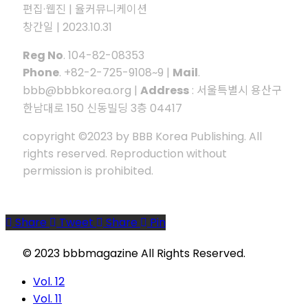
편집·웹진 | 율커뮤니케이션
창간일 | 2023.10.31
Reg No
. 104-82-08353
Phone
. +82-2-725-9108~9 |
Mail
.
bbb@bbbkorea.org |
Address
: 서울특별시 용산구
한남대로 150 신동빌딩 3층 04417
copyright ©2023 by BBB Korea Publishing. All
rights reserved. Reproduction without
permission is prohibited.
Share
Tweet
Share
Pin
© 2023 bbbmagazine All Rights Reserved.
Close
Vol. 12
Menu
Vol. 11